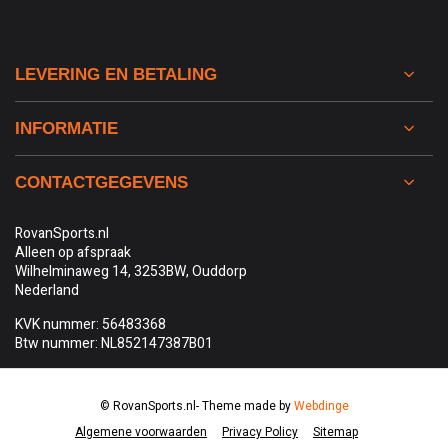
LEVERING EN BETALING
INFORMATIE
CONTACTGEGEVENS
RovanSports.nl
Alleen op afspraak
Wilhelminaweg 14, 3253BW, Ouddorp
Nederland
KVK nummer: 56483368
Btw nummer: NL852147387B01
© RovanSports.nl
- Theme made by
Webdinge
Algemene voorwaarden
Privacy Policy
Sitemap