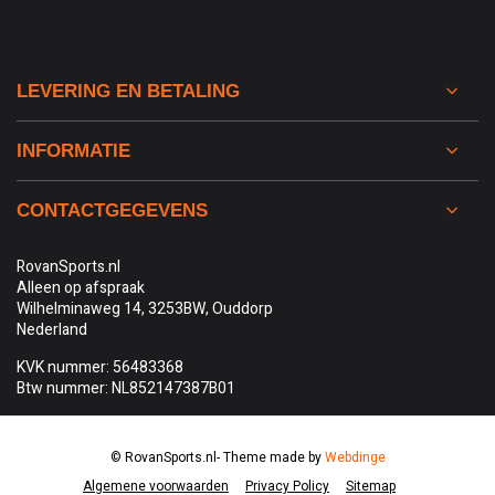
LEVERING EN BETALING
INFORMATIE
CONTACTGEGEVENS
RovanSports.nl
Alleen op afspraak
Wilhelminaweg 14, 3253BW, Ouddorp
Nederland
KVK nummer: 56483368
Btw nummer: NL852147387B01
© RovanSports.nl
- Theme made by
Webdinge
Algemene voorwaarden
Privacy Policy
Sitemap