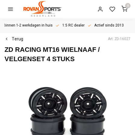
0
Binnen 1-2 werkdagen in huis
1:5 RC dealer
Actief sinds 2013
Terug
Art: ZD-16027
ZD RACING
MT16 WIELNAAF /
VELGENSET 4 STUKS