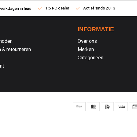
1:5 RC dealer
Actief sinds 2013
werkdagen in huis
INFORMATIE
hoden
Over ons
 & retourneren
Merken
Categorieën
nt