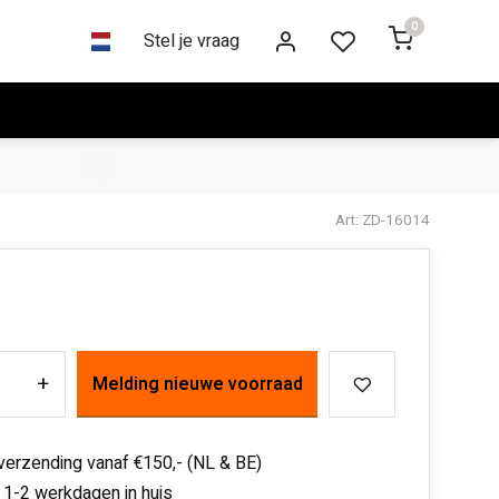
0
Stel je vraag
Art: ZD-16014
+
Melding nieuwe voorraad
 verzending vanaf €150,- (NL & BE)
 1-2 werkdagen in huis