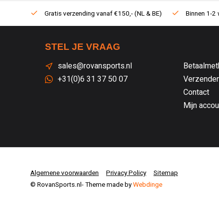
Gratis verzending vanaf €150,- (NL & BE)
Binnen 1-2 
STEL JE VRAAG
sales@rovansports.nl
Betaalmet
+31(0)6 31 37 50 07
Verzenden
Contact
Mijn accou
Algemene voorwaarden
Privacy Policy
Sitemap
© RovanSports.nl
- Theme made by
Webdinge