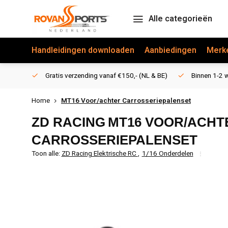
Alle categorieën
Handleidingen downloaden
Aanbiedingen
Merk
Gratis verzending vanaf €150,- (NL & BE)
Binnen 1-2 w
Home
MT16 Voor/achter Carrosseriepalenset
ZD RACING
MT16 VOOR/ACHT
CARROSSERIEPALENSET
Toon alle:
ZD Racing Elektrische RC
,
1/16 Onderdelen