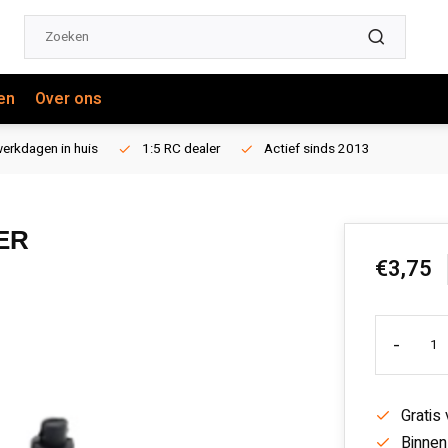
en
Over ons
erkdagen in huis
1:5 RC dealer
Actief sinds 2013
ER
€3,75
-
Gratis
Binnen