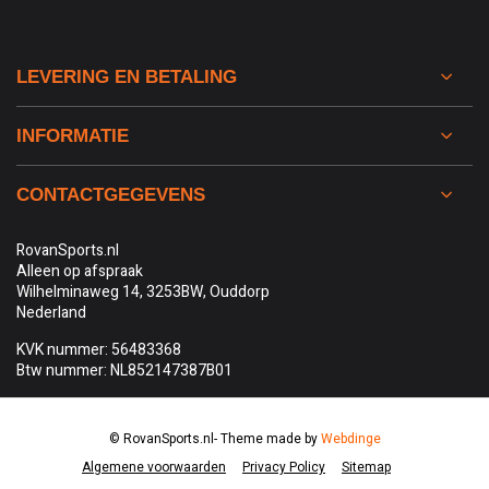
LEVERING EN BETALING
INFORMATIE
CONTACTGEGEVENS
RovanSports.nl
Alleen op afspraak
Wilhelminaweg 14, 3253BW, Ouddorp
Nederland
KVK nummer: 56483368
Btw nummer: NL852147387B01
© RovanSports.nl
- Theme made by
Webdinge
Algemene voorwaarden
Privacy Policy
Sitemap