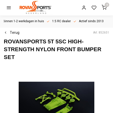
0
Binnen 1-2 werkdagen in huis
1:5 RC dealer
Actief sinds 2013
Terug
Art: 852651
ROVANSPORTS
5T 5SC HIGH-
STRENGTH NYLON FRONT BUMPER
SET