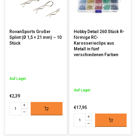
RovanSports Großer
Hobby Detail 260 Stück R-
Splint (Ø 1,5 × 21 mm) – 10
förmige RC-
Stück
Karosserieclips aus
Metall in fünf
verschiedenen Farben
Auf Lager
Auf Lager
€2,39
€17,95