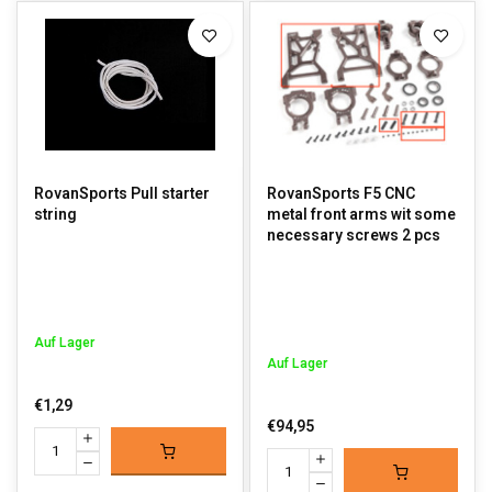
RovanSports Pull starter
RovanSports F5 CNC
string
metal front arms wit some
necessary screws 2 pcs
Auf Lager
Auf Lager
€1,29
€94,95