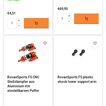
€69,95
€4,51
RovanSports F5 CNC
RovanSports F5 plastic
Stoßdämpfer aus
shock lower support arm
Aluminium mit
einstellbarem Puffer