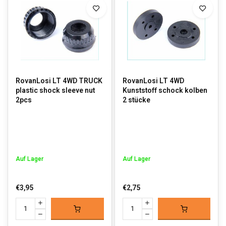
RovanLosi LT 4WD TRUCK
RovanLosi LT 4WD
plastic shock sleeve nut
Kunststoff schock kolben
2pcs
2 stücke
Auf Lager
Auf Lager
€3,95
€2,75