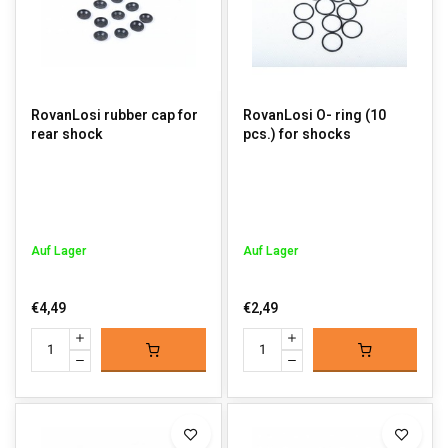
RovanLosi rubber cap for
RovanLosi O- ring (10
rear shock
pcs.) for shocks
Auf Lager
Auf Lager
€4,49
€2,49