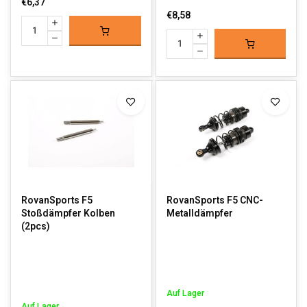
€6,37
€8,58
RovanSports F5
RovanSports F5 CNC-
Stoßdämpfer Kolben
Metalldämpfer
(2pcs)
Auf Lager
Auf Lager