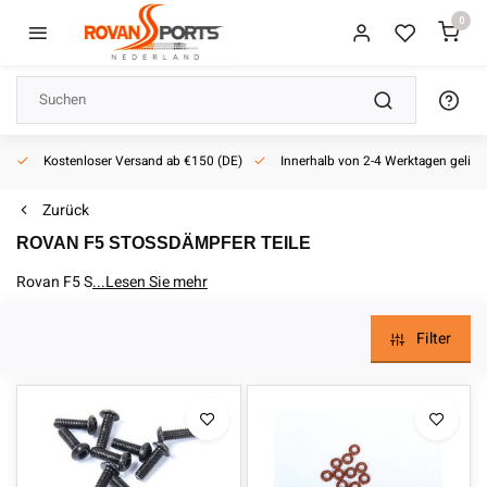
0
ab €150 (DE)
Innerhalb von 2-4 Werktagen geliefert
1:5 RC dealer
Ak
Zurück
ROVAN F5 STOSSDÄMPFER TEILE
Rovan F5 Stoßdämpfer Teile
...Lesen Sie mehr
Filter