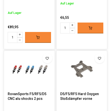
Auf Lager
Auf Lager
€6,55
€89,95
RovanSports F5/RF5/D5
D5/F5/RF5 Hard Oxygen
CNC alu shocks 2 pcs
Stoßdämpfer vorne