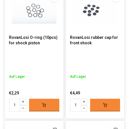
RovanLosi O-ring (10pcs)
RovanLosi rubber cap for
for shock piston
front shock
Auf Lager
Auf Lager
€2,29
€4,49