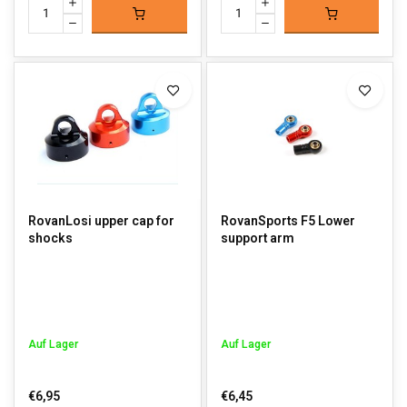
RovanLosi upper cap for
RovanSports F5 Lower
shocks
support arm
Auf Lager
Auf Lager
€6,95
€6,45