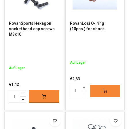
RovanSports Hexagon
RovanLosi O- ring
socket head cap screws
(10pcs.) for shock
M3x10
Auf Lager
Auf Lager
€2,63
€1,42