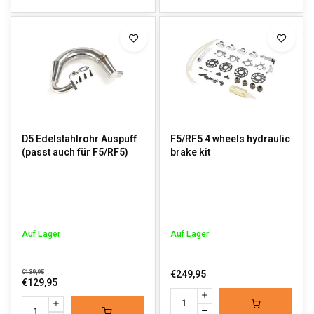
D5 Edelstahlrohr Auspuff
F5/RF5 4 wheels hydraulic
(passt auch für F5/RF5)
brake kit
Auf Lager
Auf Lager
€139,95
€249,95
€129,95