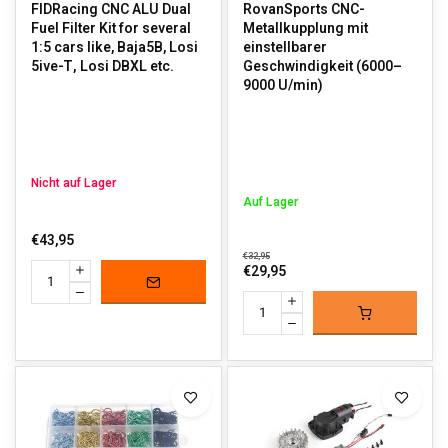
FIDRacing CNC ALU Dual
RovanSports CNC-
Fuel Filter Kit for several
Metallkupplung mit
1:5 cars like, Baja5B, Losi
einstellbarer
5ive-T, Losi DBXL etc.
Geschwindigkeit (6000–
9000 U/min)
Nicht auf Lager
Auf Lager
€43,95
€32,95
€29,95