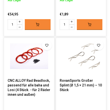
Auf Lager
Auf Lager
€54,95
€1,89
CNC ALLOY Rad Beadlock,
RovanSports Großer
passend für alle baha und
Splint (Ø 1,5 × 21 mm) – 10
Losi (4 Stück. - für 2 Räder
Stück
innen und außen)