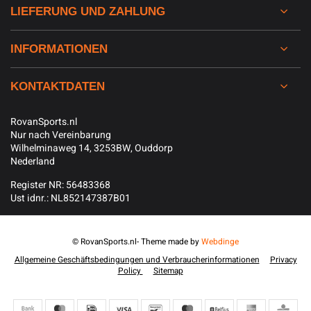
LIEFERUNG UND ZAHLUNG
INFORMATIONEN
KONTAKTDATEN
RovanSports.nl
Nur nach Vereinbarung
Wilhelminaweg 14, 3253BW, Ouddorp
Nederland
Register NR: 56483368
Ust idnr.: NL852147387B01
© RovanSports.nl
- Theme made by
Webdinge
Allgemeine Geschäftsbedingungen und Verbraucherinformationen
Privacy
Policy
Sitemap