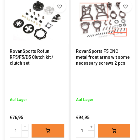
RovanSports Rofun
RovanSports F5 CNC
RF5/F5/D5 Clutch kit /
metal front arms wit some
clutch set
necessary screws 2 pcs
Auf Lager
Auf Lager
€76,95
€94,95