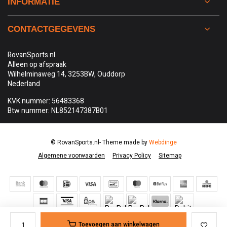
INFORMATIE
CONTACTGEGEVENS
RovanSports.nl
Alleen op afspraak
Wilhelminaweg 14, 3253BW, Ouddorp
Nederland
KVK nummer: 56483368
Btw nummer: NL852147387B01
© RovanSports.nl
- Theme made by
Webdinge
Algemene voorwaarden
Privacy Policy
Sitemap
Toevoegen aan winkelwagen