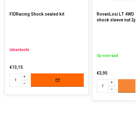
FIDRacing Shock sealed kit
RovanLosi LT 4WD T
shock sleeve nut 2p
Uitverkocht
Op voorraad
€13,15
€3,95