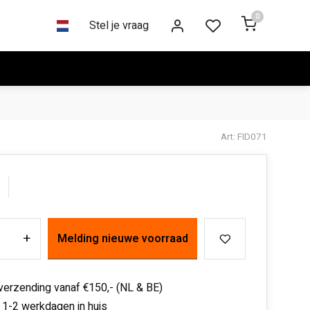
0
Stel je vraag
Art: FID071
+
Melding nieuwe voorraad
 verzending vanaf €150,- (NL & BE)
 1-2 werkdagen in huis