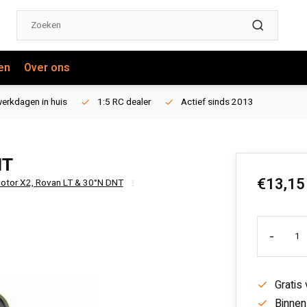
en
Over ons
erkdagen in huis
1:5 RC dealer
Actief sinds 2013
IT
€13,15
 Motor X2, Rovan LT & 30°N DNT
-
Gratis
Binnen