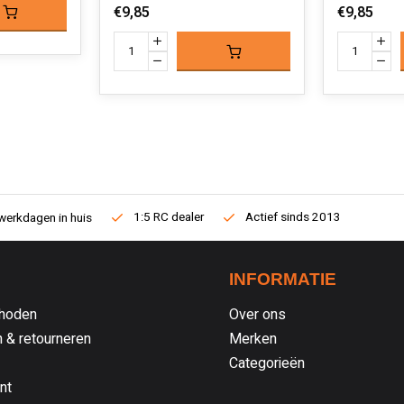
€9,85
€9,85
1:5 RC dealer
Actief sinds 2013
werkdagen in huis
INFORMATIE
hoden
Over ons
 & retourneren
Merken
Categorieën
nt