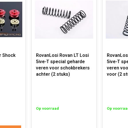
r Shock
RovanLosi Rovan LT Losi
RovanLosi R
5ive-T special geharde
5ive-T sp
veren voor schokbrekers
veren voo
achter (2 stuks)
voor (2 s
Op voorraad
Op voorraa