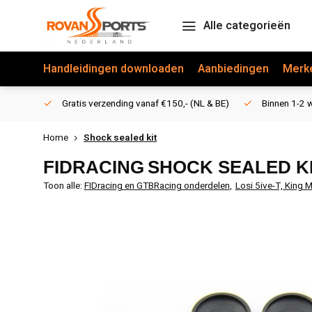
Alle categorieën
Handleidingen downloaden
Aanbiedingen
Merk
Gratis verzending vanaf €150,- (NL & BE)
Binnen 1-2 w
Home
Shock sealed kit
FIDRACING
SHOCK SEALED K
Toon alle:
FIDracing en GTBRacing onderdelen
,
Losi 5ive-T, King