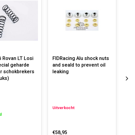
ovan LT Losi
FIDRacing Alu shock nuts
Rov
ecial geharde
and seald to prevent oil
sle
r schokbrekers
leaking
tuks)
Uit
Uitverkocht
d
€2,
€58,95