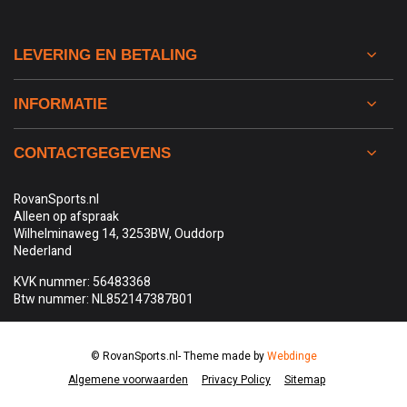
LEVERING EN BETALING
INFORMATIE
CONTACTGEGEVENS
RovanSports.nl
Alleen op afspraak
Wilhelminaweg 14, 3253BW, Ouddorp
Nederland
KVK nummer: 56483368
Btw nummer: NL852147387B01
© RovanSports.nl
- Theme made by
Webdinge
Algemene voorwaarden
Privacy Policy
Sitemap