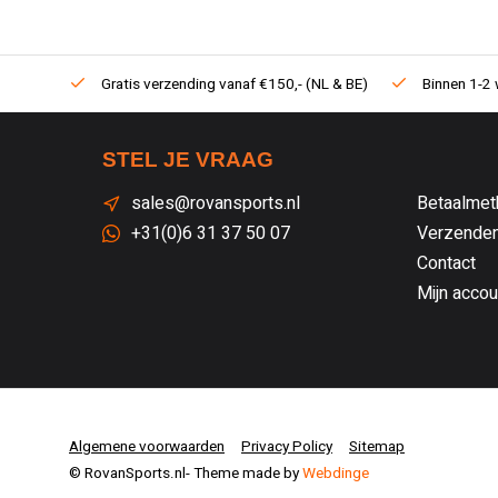
Gratis verzending vanaf €150,- (NL & BE)
Binnen 1-2 
STEL JE VRAAG
sales@rovansports.nl
Betaalmet
+31(0)6 31 37 50 07
Verzenden
Contact
Mijn accou
Algemene voorwaarden
Privacy Policy
Sitemap
© RovanSports.nl
- Theme made by
Webdinge