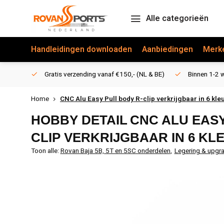
Alle categorieën
Handleidingen downloaden
Aanbiedingen
Merk
Gratis verzending vanaf €150,- (NL & BE)
Binnen 1-2 w
Home
CNC Alu Easy Pull body R-clip verkrijgbaar in 6 kl
HOBBY DETAIL
CNC ALU EASY
CLIP VERKRIJGBAAR IN 6 KL
Toon alle:
Rovan Baja 5B, 5T en 5SC onderdelen
,
Legering & upgr