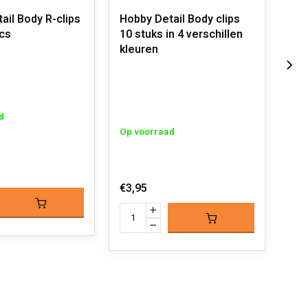
ail Body R-clips
Hobby Detail Body clips
Hob
pcs
10 stuks in 4 verschillen
(bi
kleuren
ver
d
Op voorraad
Op 
€3,95
€3,