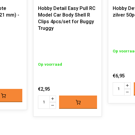
ote
Hobby Detail Easy Pull RC
Hobby Det
 21 mm) -
Model Car Body Shell R
zilver 50
Clips 4pcs/set for Buggy
Truggy
Op voorraa
Op voorraad
€6,95
€2,95