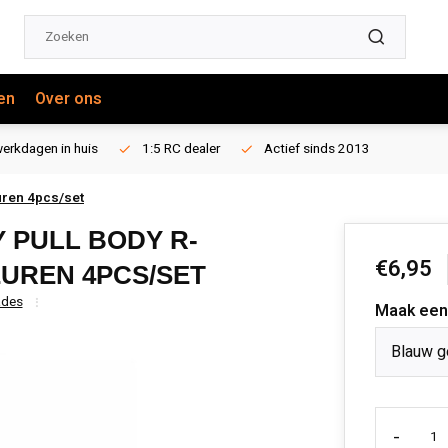
en
Over ons
erkdagen in huis
1:5 RC dealer
Actief sinds 2013
euren 4pcs/set
 PULL BODY R-
€6,95
EUREN 4PCS/SET
ades
Maak een
Blauw g
-