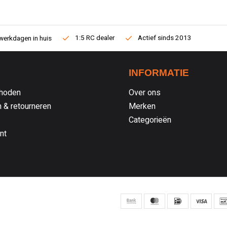
1:5 RC dealer
Actief sinds 2013
werkdagen in huis
INFORMATIE
hoden
Over ons
 & retourneren
Merken
Categorieën
nt