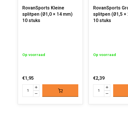
RovanSports Kleine
RovanSports Gr
splitpen (Ø1,0 × 14 mm)
splitpen (Ø1,5 ×
10 stuks
10 stuks
Op voorraad
Op voorraad
€1,95
€2,39