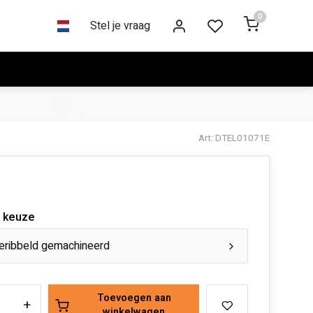
0
Stel je vraag
Art: DTEL01071E
 keuze
eribbeld gemachineerd
Toevoegen aan
+
winkelwagen