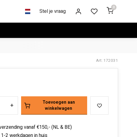
0
Stel je vraag
Art: 172031
Toevoegen aan
+
winkelwagen
 verzending vanaf €150,- (NL & BE)
 1-2 werkdagen in huis