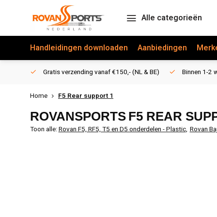
Alle categorieën
Handleidingen downloaden
Aanbiedingen
Merk
Gratis verzending vanaf €150,- (NL & BE)
Binnen 1-2 w
Home
F5 Rear support 1
ROVANSPORTS
F5 REAR SUP
Toon alle:
Rovan F5, RF5, T5 en D5 onderdelen - Plastic
,
Rovan Ba