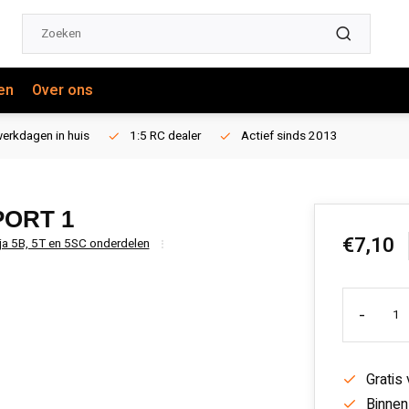
en
Over ons
erkdagen in huis
1:5 RC dealer
Actief sinds 2013
PORT 1
€7,10
ja 5B, 5T en 5SC onderdelen
-
Gratis
Binnen