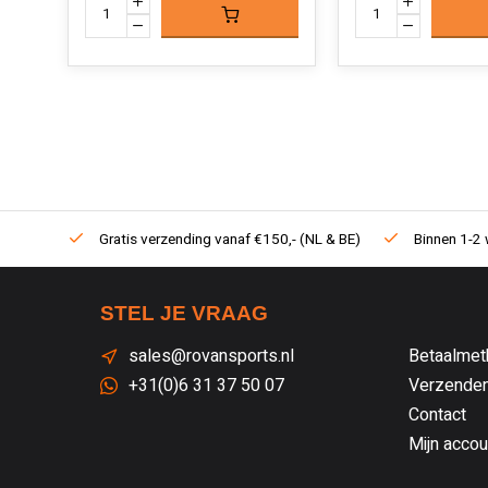
Gratis verzending vanaf €150,- (NL & BE)
Binnen 1-2 
STEL JE VRAAG
sales@rovansports.nl
Betaalmet
+31(0)6 31 37 50 07
Verzenden
Contact
Mijn accou