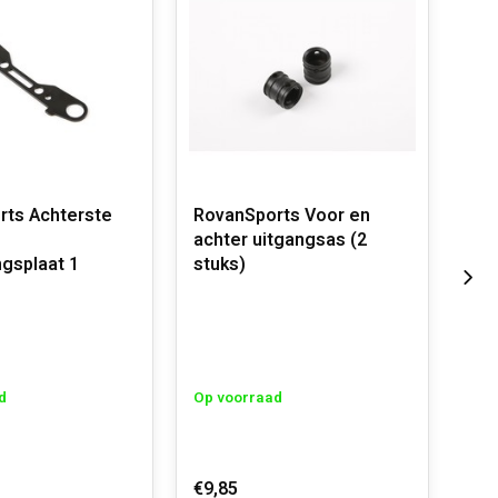
rts Achterste
RovanSports Voor en
Rov
achter uitgangsas (2
on
ngsplaat 1
stuks)
ver
d
Op voorraad
Op 
€9,85
€3,