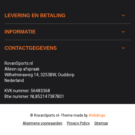
LEVERING EN BETALING
INFORMATIE
CONTACTGEGEVENS
RovanSports.nl
Alleen op afspraak
Wilhelminaweg 14, 3253BW, Ouddorp
Nederland
KVK nummer: 56483368
Btw nummer: NL852147387B01
© RovanSports.nl
- Theme made by
Webdinge
Algemene voorwaarden
Privacy Policy
Sitemap