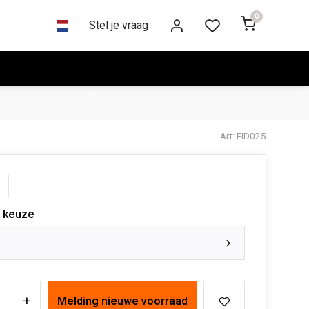
0
Stel je vraag
Art: FID025
 keuze
+
Melding nieuwe voorraad