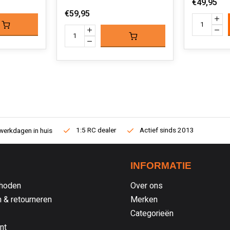
€49,95
€59,95
1:5 RC dealer
Actief sinds 2013
werkdagen in huis
INFORMATIE
hoden
Over ons
 & retourneren
Merken
Categorieën
nt