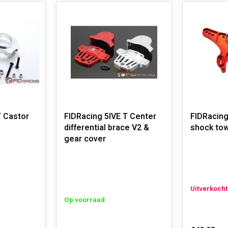
T Castor
FIDRacing 5IVE T Center
FIDRacing
differential brace V2 &
shock to
gear cover
Uitverkocht
Op voorraad