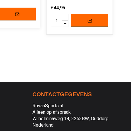
€44,95
€19
CONTACTGEGEVENS
RovanSports.nl
Alleen op afspraak
Wilhelminaweg 14, 3253BW, Ouddorp
Nederland