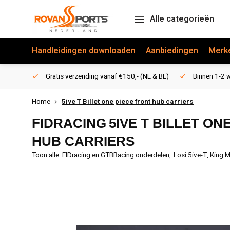
Alle categorieën
Handleidingen downloaden
Aanbiedingen
Merk
Gratis verzending vanaf €150,- (NL & BE)
Binnen 1-2 w
Home
5ive T Billet one piece front hub carriers
FIDRACING
5IVE T BILLET ON
HUB CARRIERS
Toon alle:
FIDracing en GTBRacing onderdelen
,
Losi 5ive-T, King