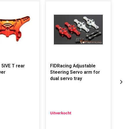
 5IVE T rear
FIDRacing Adjustable
FID
wer
Steering Servo arm for
rad
dual servo tray
023
Uitverkocht
Uit