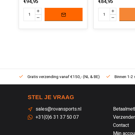
€94,95
€84,95
Gratis verzending vanaf €150,- (NL & BE)
Binnen 1-2 
STEL JE VRAAG
sales@rovansports.nl
Betaalmet
+31(0)6 31 37 50 07
Verzenden
Contact
Mijn accou