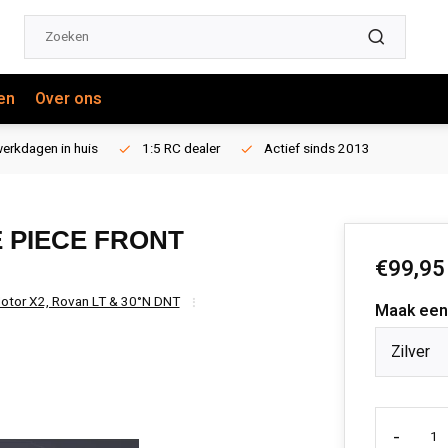
en
Over ons
erkdagen in huis
1:5 RC dealer
Actief sinds 2013
E PIECE FRONT
€99,95
 Motor X2, Rovan LT & 30°N DNT
Maak een
Zilver
-