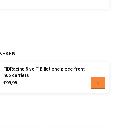
KEKEN
FIDRacing 5ive T Billet one piece front
hub carriers
€99,95