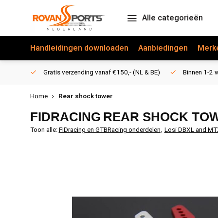
Alle categorieën
Handleidingen downloaden
Aanbiedingen
Merk
Gratis verzending vanaf €150,- (NL & BE)
Binnen 1-2 w
Home
Rear shock tower
FIDRACING
REAR SHOCK TO
Toon alle:
FIDracing en GTBRacing onderdelen
,
Losi DBXL and MT