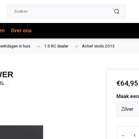
en
Over ons
erkdagen in huis
1:5 RC dealer
Actief sinds 2013
WER
€64,95
XL
Maak een
Zilver
-