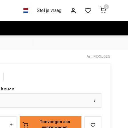
0
Stel je vraag
Art: FIDXL025
 keuze
Toevoegen aan
+
winkelwagen