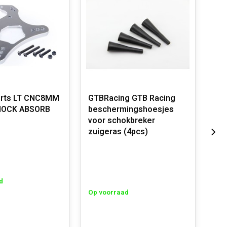
rts LT CNC8MM
GTBRacing GTB Racing
GTB
HOCK ABSORB
beschermingshoesjes
CNC
voor schokbreker
(2p
zuigeras (4pcs)
d
Op 
Op voorraad
€6,