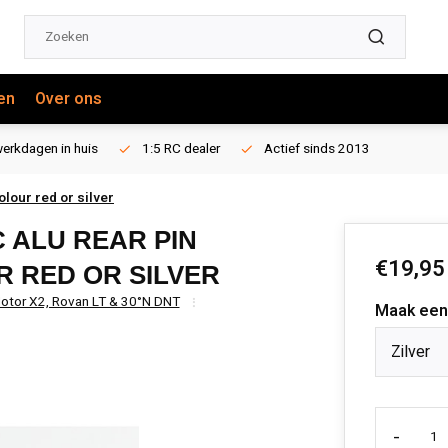
en
Over ons
erkdagen in huis
1:5 RC dealer
Actief sinds 2013
lour red or silver
 ALU REAR PIN
€19,95
R RED OR SILVER
 Motor X2, Rovan LT & 30°N DNT
Maak een
Zilver
-