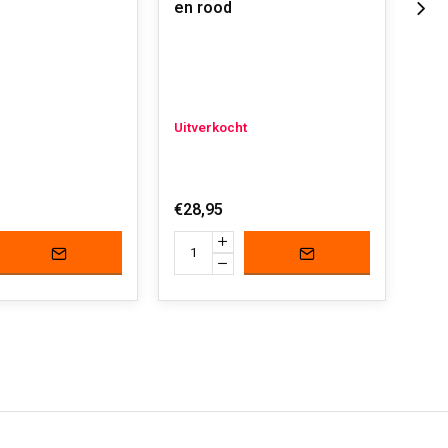
en rood
Uit
Uitverkocht
€21
€28,95