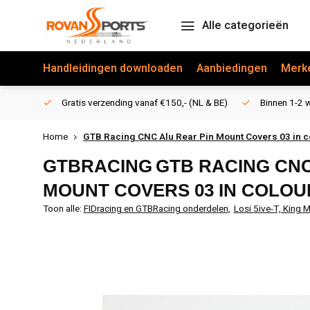
Alle categorieën
Handleidingen downloaden
Aanbiedingen
Merk
Gratis verzending vanaf €150,- (NL & BE)
Binnen 1-2 w
Home
GTB Racing CNC Alu Rear Pin Mount Covers 03 in co
GTBRACING
GTB RACING CNC
MOUNT COVERS 03 IN COLOU
Toon alle:
FIDracing en GTBRacing onderdelen
,
Losi 5ive-T, King