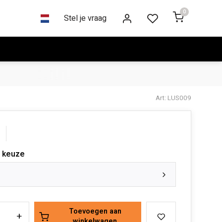
0
Stel je vraag
Art: LUS009
 keuze
Toevoegen aan
+
winkelwagen