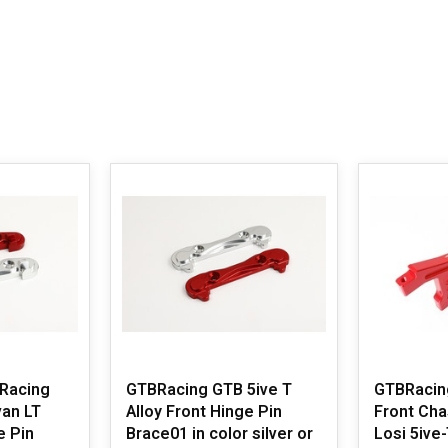
Racing
GTBRacing GTB 5ive T
GTBRacin
van LT
Alloy Front Hinge Pin
Front Cha
e Pin
Brace01 in color silver or
Losi 5ive-