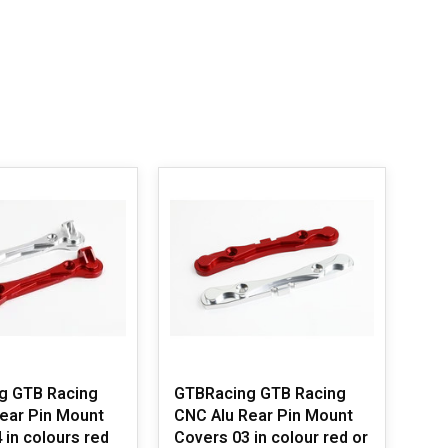
g GTB Racing
GTBRacing GTB Racing
GTB
ear Pin Mount
CNC Alu Rear Pin Mount
bra
 in colours red
Covers 03 in colour red or
bra