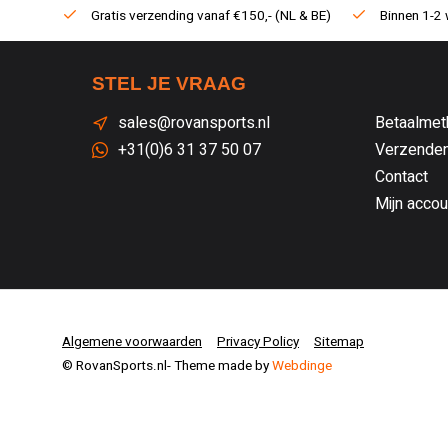
Gratis verzending vanaf €150,- (NL & BE)
Binnen 1-2 
STEL JE VRAAG
sales@rovansports.nl
Betaalmet
+31(0)6 31 37 50 07
Verzenden
Contact
Mijn accou
Algemene voorwaarden
Privacy Policy
Sitemap
© RovanSports.nl
- Theme made by
Webdinge