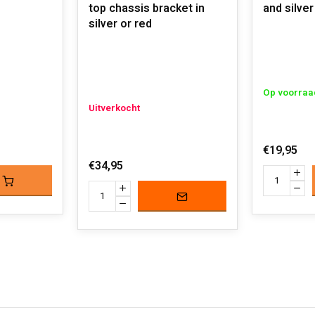
top chassis bracket in
and silver
silver or red
Op voorraa
Uitverkocht
€19,95
€34,95