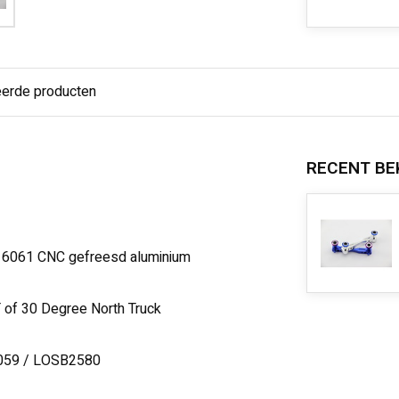
eerde producten
RECENT BE
n 6061 CNC gefreesd aluminium
T of 30 Degree North Truck
51059 / LOSB2580