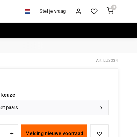
0
Stel je vraag
Art: LUS034
 keuze
et paars
+
Melding nieuwe voorraad