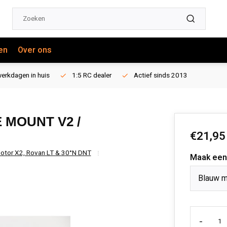
en
Over ons
erkdagen in huis
1:5 RC dealer
Actief sinds 2013
MOUNT V2 /
€21,95
 Motor X2, Rovan LT & 30°N DNT
Maak een
Blauw m
-