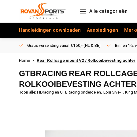
Alle categorieën
Handleidingen downloaden
Aanbiedingen
Merk
Gratis verzending vanaf €150,- (NL & BE)
Binnen 1-2 w
Home
Rear Rollcage mount V2 / Rolkooibevesting achter
GTBRACING
REAR ROLLCAGE 
ROLKOOIBEVESTING ACHTER
Toon alle:
FIDracing en GTBRacing onderdelen
,
Losi 5ive-T, King