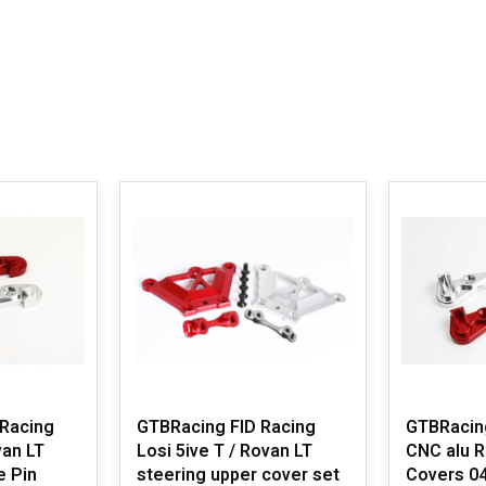
Racing
GTBRacing FID Racing
GTBRacin
van LT
Losi 5ive T / Rovan LT
CNC alu R
e Pin
steering upper cover set
Covers 04