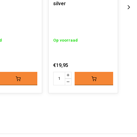
silver
dis
d
Op voorraad
Op 
€19,95
€29