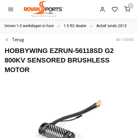
0
Binnen 1-2 werkdagen in huis
1:5 RC dealer
Actief sinds 2013
Terug
Art: 63058
HOBBYWING EZRUN-56118SD G2
800KV SENSORED BRUSHLESS
MOTOR