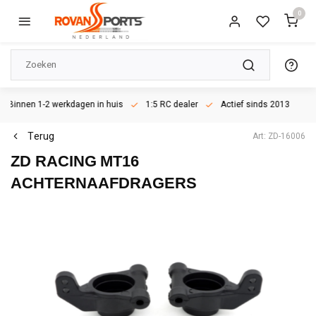
0
Binnen 1-2 werkdagen in huis
1:5 RC dealer
Actief sinds 2013
Terug
Art: ZD-16006
ZD RACING
MT16
ACHTERNAAFDRAGERS