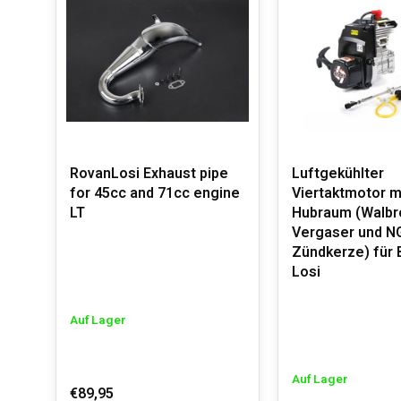
RovanLosi Exhaust pipe
Luftgekühlter
for 45cc and 71cc engine
Viertaktmotor m
LT
Hubraum (Walbr
Vergaser und N
Zündkerze) für
Losi
Auf Lager
Auf Lager
€89,95