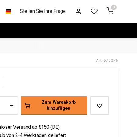
0
Stellen Sie Ihre Frage
Art: 670076
Zum Warenkorb
+
hinzufügen
loser Versand ab €150 (DE)
alb von 2-4 Werktagen geliefert