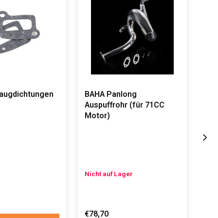
augdichtungen
BAHA Panlong
CNC
Auspuffrohr (für 71CC
zu 
Motor)
Han
Mot
71C
Rot
Nicht auf Lager
Auf
€78,70