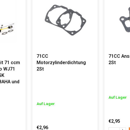
71CC
71CC Ans
it 71 ccm
Motorzylinderdichtung
2St
o WJ71
2St
GK
 BAHA und
Auf Lager
Auf Lager
€2,95
€2,96