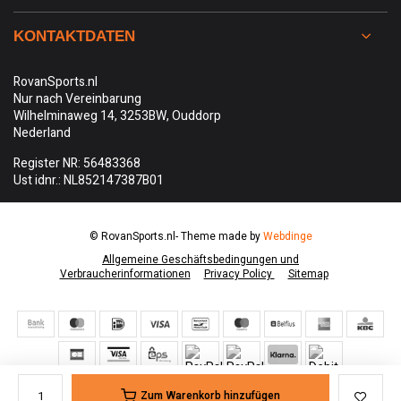
KONTAKTDATEN
RovanSports.nl
Nur nach Vereinbarung
Wilhelminaweg 14, 3253BW, Ouddorp
Nederland
Register NR: 56483368
Ust idnr.: NL852147387B01
© RovanSports.nl
- Theme made by
Webdinge
Allgemeine Geschäftsbedingungen und
Verbraucherinformationen
Privacy Policy
Sitemap
Zum Warenkorb hinzufügen