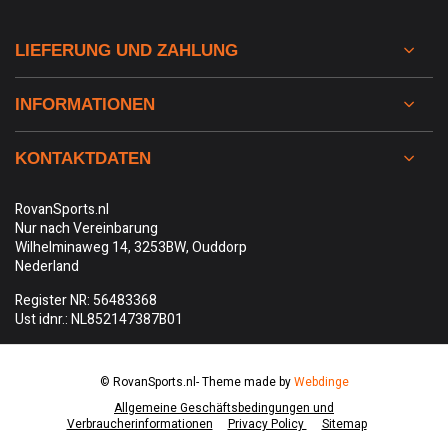
LIEFERUNG UND ZAHLUNG
INFORMATIONEN
KONTAKTDATEN
RovanSports.nl
Nur nach Vereinbarung
Wilhelminaweg 14, 3253BW, Ouddorp
Nederland
Register NR: 56483368
Ust idnr.: NL852147387B01
© RovanSports.nl
- Theme made by
Webdinge
Allgemeine Geschäftsbedingungen und
Verbraucherinformationen
Privacy Policy
Sitemap