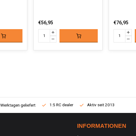
€56,95
€76,95
1:5 RC dealer
Aktiv seit 2013
 Werktagen geliefert
INFORMATIONEN