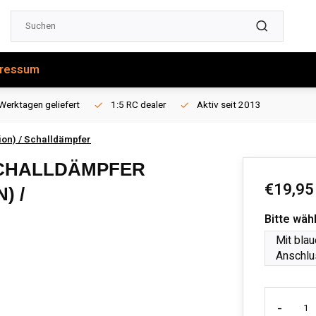
ressum
Werktagen geliefert
1:5 RC dealer
Aktiv seit 2013
ion) / Schalldämpfer
CHALLDÄMPFER
€19,95
) /
Bitte wäh
Mit bla
Anschlu
-