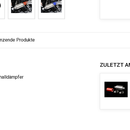
änzende Produkte
ZULETZT A
challdämpfer