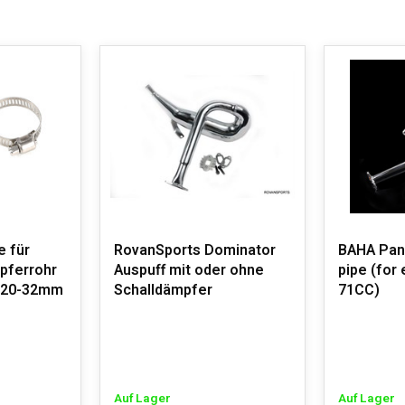
e für
RovanSports Dominator
BAHA Pan
pferrohr
Auspuff mit oder ohne
pipe (for
e 20-32mm
Schalldämpfer
71CC)
Auf Lager
Auf Lager