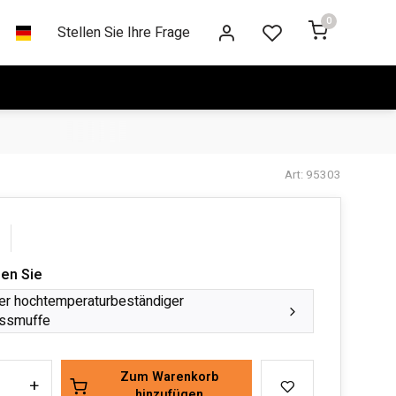
0
Stellen Sie Ihre Frage
Art: 95303
len Sie
uer hochtemperaturbeständiger
ssmuffe
Zum Warenkorb
+
hinzufügen