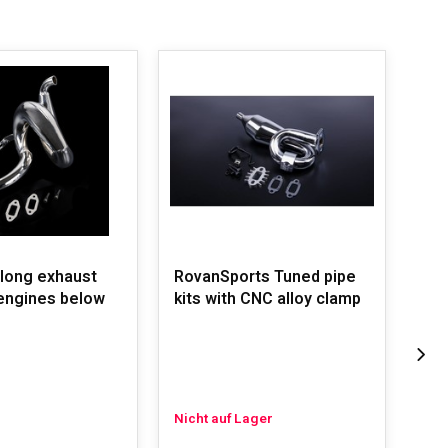
long exhaust
RovanSports Tuned pipe
Rov
 engines below
kits with CNC alloy clamp
gas
Nicht auf Lager
Auf