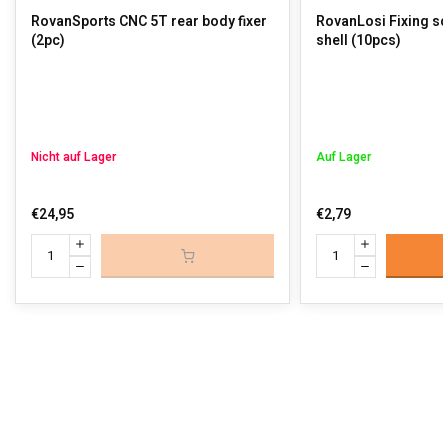
RovanSports CNC 5T rear body fixer
RovanLosi Fixing s
(2pc)
shell (10pcs)
Nicht auf Lager
Auf Lager
€24,95
€2,79