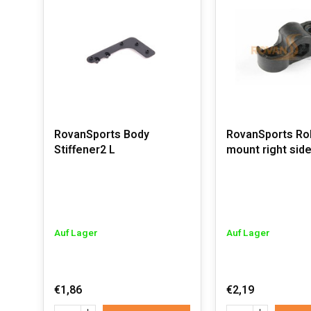
RovanSports Body
RovanSports Ro
Stiffener2 L
mount right sid
Auf Lager
Auf Lager
€1,86
€2,19