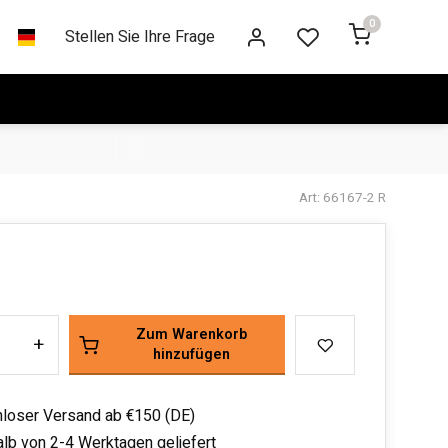
0
Stellen Sie Ihre Frage
Art: 66167-2 R
Zum Warenkorb
+
hinzufügen
loser Versand ab €150 (DE)
alb von 2-4 Werktagen geliefert