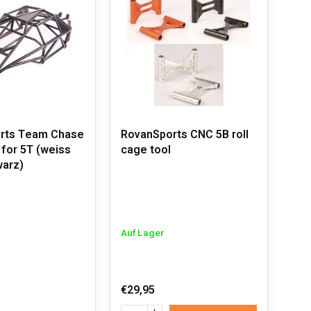
rts Team Chase
RovanSports CNC 5B roll
 for 5T (weiss
cage tool
warz)
Auf Lager
€29,95