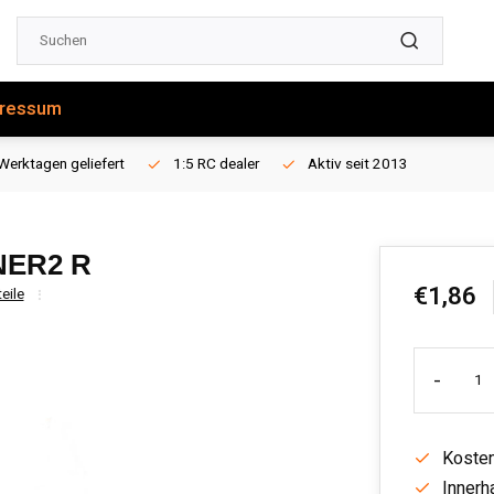
ressum
Werktagen geliefert
1:5 RC dealer
Aktiv seit 2013
NER2 R
€1,86
eile
-
Kosten
Innerh