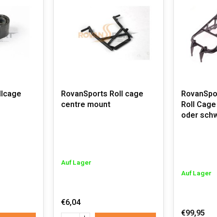
llcage
RovanSports Roll cage
RovanSpo
e
centre mount
Roll Cage
oder sch
Auf Lager
Auf Lager
€6,04
€99,95