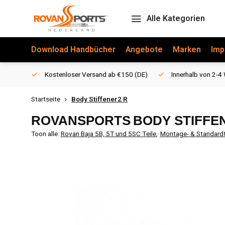
Alle Kategorien
Download Handbücher
Angebote
Marken
Imp
Kostenloser Versand ab €150 (DE)
Innerhalb von 2-4 
Startseite
Body Stiffener2 R
ROVANSPORTS
BODY STIFFE
Toon alle:
Rovan Baja 5B, 5T und 5SC Teile
,
Montage- & Standardt