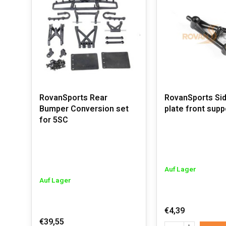
RovanSports Rear
RovanSports Si
Bumper Conversion set
plate front supp
for 5SC
Auf Lager
Auf Lager
€4,39
€39,55