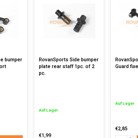
de bumper
RovanSports Side bumper
RovanSpo
ort
plate rear staff 1pc. of 2
Guard fixe
pc.
Auf Lager
Auf Lager
€2,85
€1,99