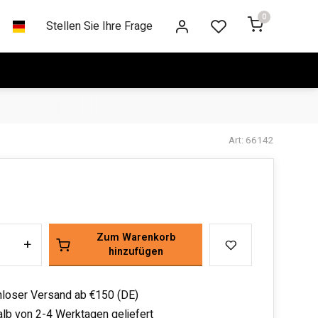
0
Stellen Sie Ihre Frage
Art: 66142
Zum Warenkorb
+
hinzufügen
loser Versand ab €150 (DE)
alb von 2-4 Werktagen geliefert