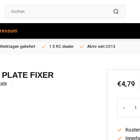
ressum
Werktagen geliefert
1:5 RC dealer
Aktiv seit 2013
 PLATE FIXER
€4,79
eile
-
Kosten
Innerh