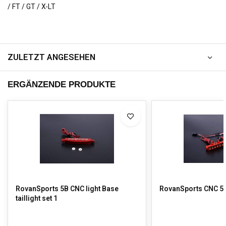
/ FT / GT / X-LT
ZULETZT ANGESEHEN
ERGÄNZENDE PRODUKTE
RovanSports 5B CNC light Base
RovanSports CNC 5T 
taillight set 1