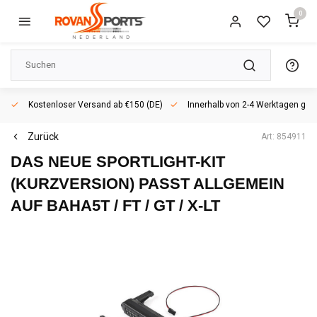
0
Kostenloser Versand ab €150 (DE)
Innerhalb von 2-4 Werktagen geli
Zurück
Art: 854911
DAS NEUE SPORTLIGHT-KIT
(KURZVERSION) PASST ALLGEMEIN
AUF BAHA5T / FT / GT / X-LT