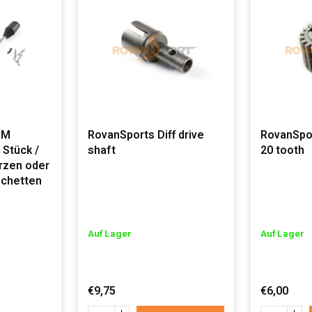
MM
RovanSports Diff drive
RovanSpor
 Stück /
shaft
20 tooth
rzen oder
chetten
Auf Lager
Auf Lager
€9,75
€6,00