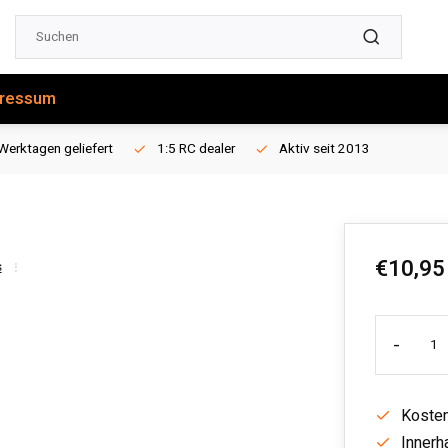
ressum
Werktagen geliefert
1:5 RC dealer
Aktiv seit 2013
€10,95
s
-
Kosten
Innerh