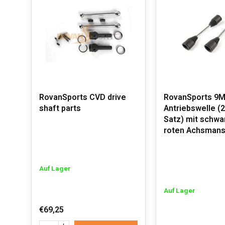
RovanSports CVD drive
RovanSports 9
shaft parts
Antriebswelle (2
Satz) mit schwa
roten Achsmans
Auf Lager
Auf Lager
€69,25