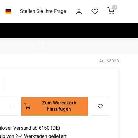
0
Stellen Sie Ihre Frage
Art: 65028
Zum Warenkorb
+
hinzufügen
loser Versand ab €150 (DE)
alb von 2-4 Werktagen geliefert