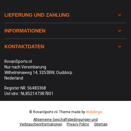
LIEFERUNG UND ZAHLUNG
INFORMATIONEN
KONTAKTDATEN
RovanSports.nl
Nur nach Vereinbarung
Wilhelminaweg 14, 3253BW, Ouddorp
Nederland
Register NR: 56483368
Ust idnr.: NL852147387B01
© RovanSports.nl
- Theme made by
Webdinge
Allgemeine Geschäftsbedingungen und
Verbraucherinformationen
Privacy Policy
Sitemap