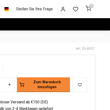
0
Stellen Sie Ihre Frage
Art: ZD-8557
Zum Warenkorb
+
hinzufügen
loser Versand ab €150 (DE)
alb von 2-4 Werktagen geliefert