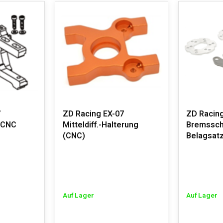
7
ZD Racing EX-07
ZD Racin
 CNC
Mitteldiff.-Halterung
Bremssch
(CNC)
Belagsat
Auf Lager
Auf Lager