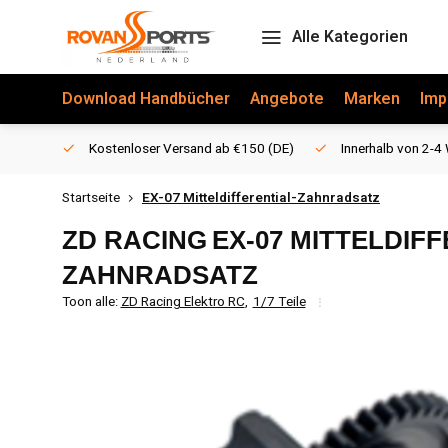
Alle Kategorien
Download Handbücher
Angebote
Marken
Imp
Kostenloser Versand ab €150 (DE)
Innerhalb von 2-4 
Startseite
EX-07 Mitteldifferential-Zahnradsatz
ZD RACING
EX-07 MITTELDIF
ZAHNRADSATZ
Toon alle:
ZD Racing Elektro RC
,
1/7 Teile