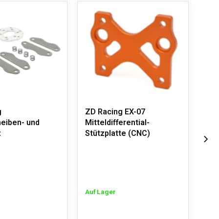
g
ZD Racing EX-07
ZD 
eiben- und
Mitteldifferential-
z
Stützplatte (CNC)
Auf
Auf Lager
€3,