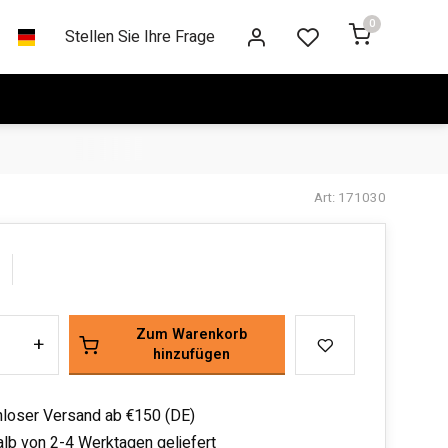
0
Stellen Sie Ihre Frage
Art: 171030
Zum Warenkorb
+
hinzufügen
loser Versand ab €150 (DE)
alb von 2-4 Werktagen geliefert