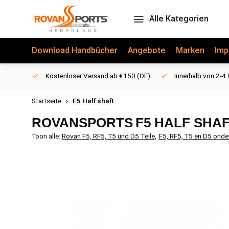
Alle Kategorien
Download Handbücher
Angebote
Marken
Imp
Kostenloser Versand ab €150 (DE)
Innerhalb von 2-4 
Startseite
F5 Half shaft
ROVANSPORTS
F5 HALF SHA
Toon alle:
Rovan F5, RF5, T5 und D5 Teile
,
F5, RF5, T5 en D5 onder