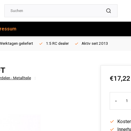
ressum
Werktagen geliefert
1:5 RC dealer
Aktiv seit 2013
FT
€17,22
delen - Metallteile
-
Kosten
Innerh