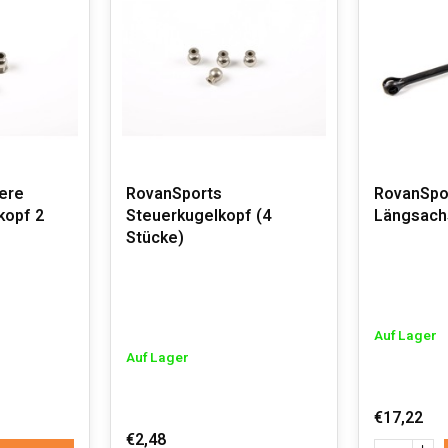
ere
RovanSports
RovanSpo
kopf 2
Steuerkugelkopf (4
Längsach
Stücke)
Auf Lager
Auf Lager
€17,22
€2,48