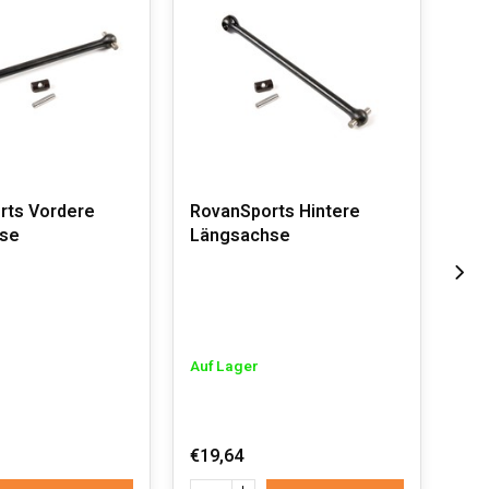
rts Vordere
RovanSports Hintere
Rov
se
Längsachse
sha
Auf Lager
Auf
€19,64
€11