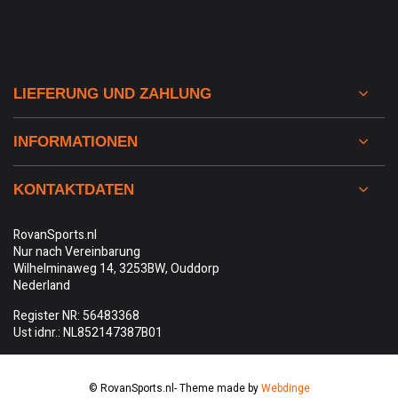
LIEFERUNG UND ZAHLUNG
INFORMATIONEN
KONTAKTDATEN
RovanSports.nl
Nur nach Vereinbarung
Wilhelminaweg 14, 3253BW, Ouddorp
Nederland
Register NR: 56483368
Ust idnr.: NL852147387B01
© RovanSports.nl
- Theme made by
Webdinge