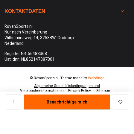
KONTAKTDATEN
RovanSports.nl
Nur nach Vereinbarung
Wilhelminaweg 14, 3253BW, Ouddorp
Nederland
Register NR: 56483368
Ust idnr.: NL852147387B01
© RovanSports.nl
- Theme made by
Webdinge
Allgemeine Geschäftsbedingungen und
Verbraucherinformationen
Privacy Policy
Sitemap
Benachrichtige mich