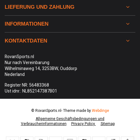
LIEFERUNG UND ZAHLUNG
INFORMATIONEN
KONTAKTDATEN
RovanSports.nl
Nur nach Vereinbarung
Wilhelminaweg 14, 3253BW, Ouddorp
Nederland
Register NR: 56483368
Ust idnr.: NL852147387B01
© RovanSports.nl
- Theme made by
Webdinge
Allgemeine Geschäftsbedingungen und
Verbraucherinformationen
Privacy Policy
Sitemap