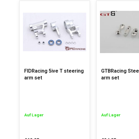
FIDRacing 5ive T steering
GTBRacing Stee
arm set
arm set
Auf Lager
Auf Lager