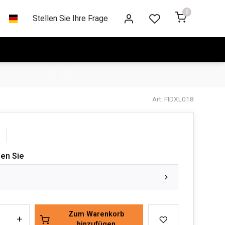
0
Stellen Sie Ihre Frage
Art: FIDXL018
len Sie
Zum Warenkorb
+
hinzufügen