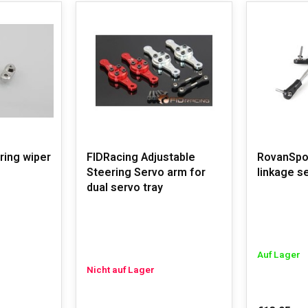
ring wiper
FIDRacing Adjustable
RovanSpo
Steering Servo arm for
linkage se
dual servo tray
Auf Lager
Nicht auf Lager