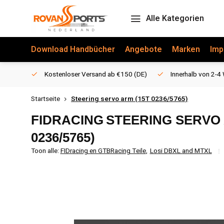
Alle Kategorien
Download Handbücher
Angebote
Marken
Imp
Kostenloser Versand ab €150 (DE)
Innerhalb von 2-4 
Startseite
Steering servo arm (15T 0236/5765)
FIDRACING
STEERING SERVO 
0236/5765)
Toon alle:
FIDracing en GTBRacing Teile
,
Losi DBXL and MTXL