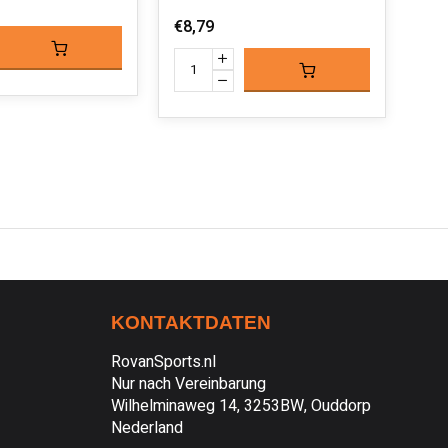
€25
€8,79
KONTAKTDATEN
RovanSports.nl
Nur nach Vereinbarung
Wilhelminaweg 14, 3253BW, Ouddorp
Nederland