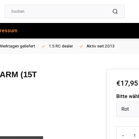
ressum
Werktagen geliefert
1:5 RC dealer
Aktiv seit 2013
ARM (15T
€17,95
Bitte wäh
Rot
-