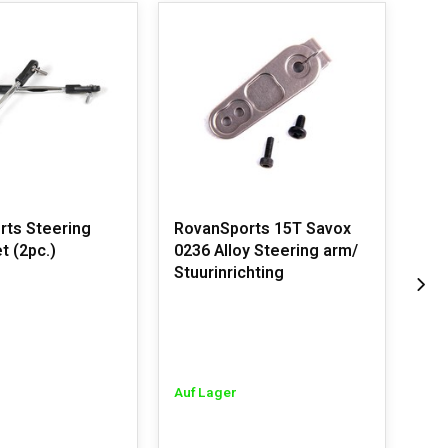
rts Steering
RovanSports 15T Savox
Rov
t (2pc.)
0236 Alloy Steering arm/
Met
Stuurinrichting
Auf
Auf Lager