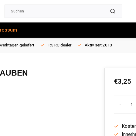
ressum
Werktagen geliefert
1:5 RC dealer
Aktiv seit 2013
RAUBEN
€3,25
-
Kosten
Innerh