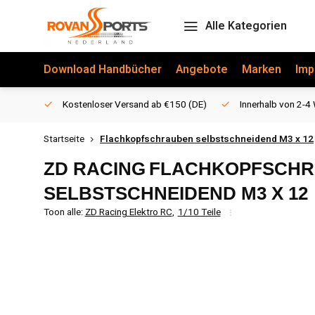
Alle Kategorien
Download Handbücher
Angebote
Marken
Imp
Kostenloser Versand ab €150 (DE)
Innerhalb von 2-4 
Startseite
Flachkopfschrauben selbstschneidend M3 x 12
ZD RACING
FLACHKOPFSCH
SELBSTSCHNEIDEND M3 X 12
Toon alle:
ZD Racing Elektro RC
,
1/10 Teile