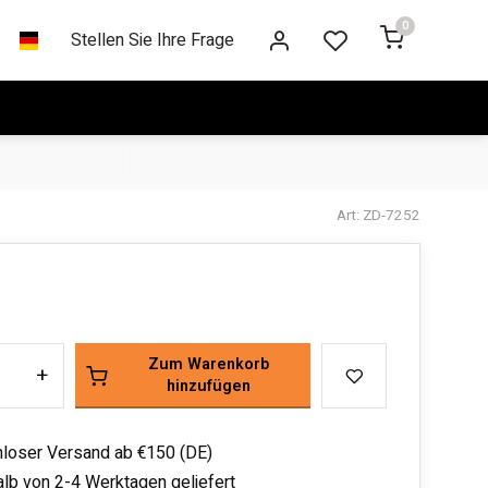
0
Stellen Sie Ihre Frage
Art: ZD-7252
Zum Warenkorb
+
hinzufügen
loser Versand ab €150 (DE)
alb von 2-4 Werktagen geliefert