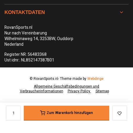
KONTAKTDATEN
RovanSports.nl
Nur nach Vereinbarung
Wilhelminaweg 14, 3253BW, Ouddorp
Nederland
Register NR: 56483368
Ust idnr.: NL852147387B01
© RovanSports.nl
- Theme made by
Webdinge
Allgemeine Geschäftsbedingungen und
Verbraucherinformationen
Privacy Policy
Sitemap
Zum Warenkorb hinzufügen