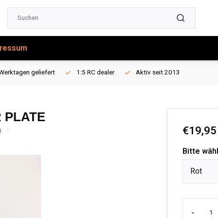
ressum
Werktagen geliefert
1:5 RC dealer
Aktiv seit 2013
 PLATE
€19,95
s
Bitte wäh
Rot
-