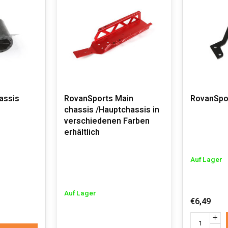
assis
RovanSports Main
RovanSpo
chassis /Hauptchassis in
verschiedenen Farben
erhältlich
Auf Lager
Auf Lager
€6,49