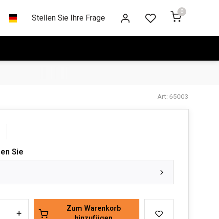
0
Stellen Sie Ihre Frage
Art: 65003
len Sie
Zum Warenkorb
+
hinzufügen