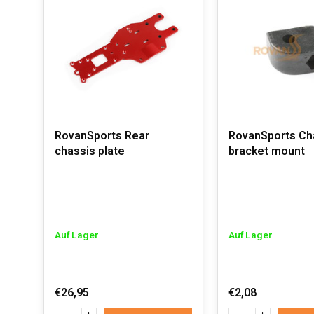
RovanSports Rear
RovanSports Ch
chassis plate
bracket mount
Auf Lager
Auf Lager
€26,95
€2,08