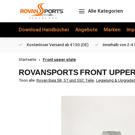
Alle Kategorien
Download Handbücher
Angebote
Marken
Imp
Kostenloser Versand ab €150 (DE)
Innerhalb von 2-4 
Startseite
Front upper plate
ROVANSPORTS
FRONT UPPER
Toon alle:
Rovan Baja 5B, 5T und 5SC Teile
,
Legierung & Upgrade