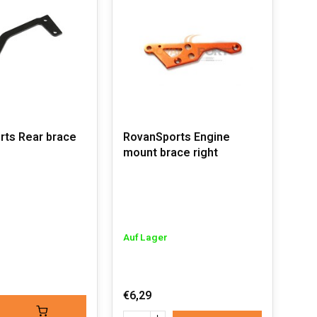
rts Rear brace
RovanSports Engine
mount brace right
Auf Lager
€6,29