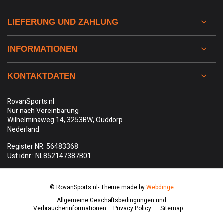
LIEFERUNG UND ZAHLUNG
INFORMATIONEN
KONTAKTDATEN
RovanSports.nl
Nur nach Vereinbarung
Wilhelminaweg 14, 3253BW, Ouddorp
Nederland
Register NR: 56483368
Ust idnr.: NL852147387B01
© RovanSports.nl
- Theme made by
Webdinge
Allgemeine Geschäftsbedingungen und
Verbraucherinformationen
Privacy Policy
Sitemap