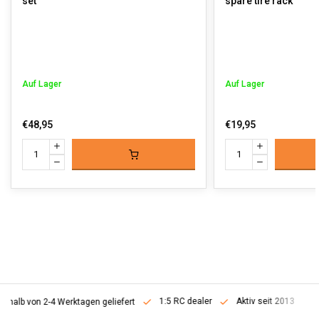
set
spare tire rack
Auf Lager
Auf Lager
€48,95
€19,95
1:5 RC dealer
Aktiv seit 2013
erhalb von 2-4 Werktagen geliefert