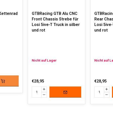
Kettenrad
GTBRacing GTB Alu CNC
GTBRacin
Front Chassis Strebe für
Rear Chas
Losi 5ive-T Truck in silber
Losi 5ive-
und rot
und rot
Nicht auf Lager
Nicht auf L
€28,95
€28,95