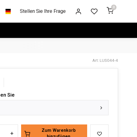
0
Stellen Sie Ihre Frage
Art: LUS044-4
len Sie
Zum Warenkorb
+
hinzufügen