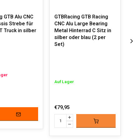
g GTB Alu CNC
GTBRacing GTB Racing
GTB
sis Strebe für
CNC Alu Large Bearing
Ho
T Truck in silber
Metal Hinterrad C Sitz in
dru
silber oder blau (2 per
St
Set)
vor
ager
Auf Lager
Auf
€79,95
€22