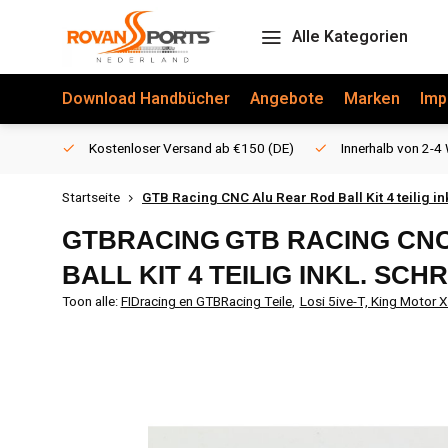
Alle Kategorien
Download Handbücher
Angebote
Marken
Imp
Kostenloser Versand ab €150 (DE)
Innerhalb von 2-4 
Startseite
GTB Racing CNC Alu Rear Rod Ball Kit 4 teilig i
GTBRACING
GTB RACING CN
BALL KIT 4 TEILIG INKL. SC
Toon alle:
FIDracing en GTBRacing Teile
,
Losi 5ive-T, King Motor 