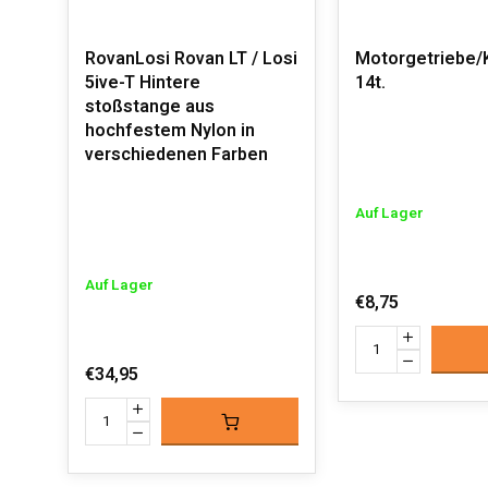
RovanLosi Rovan LT / Losi
Motorgetriebe/
5ive-T Hintere
14t.
stoßstange aus
hochfestem Nylon in
verschiedenen Farben
Auf Lager
Auf Lager
€8,75
€34,95