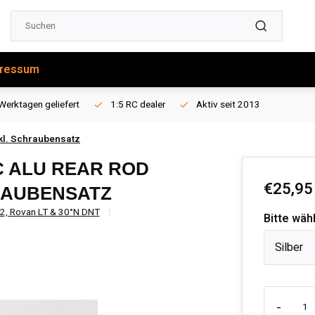
ressum
Werktagen geliefert
1:5 RC dealer
Aktiv seit 2013
nkl. Schraubensatz
C ALU REAR ROD
€25,95
HRAUBENSATZ
X2, Rovan LT & 30°N DNT
Bitte wäh
Silber
-