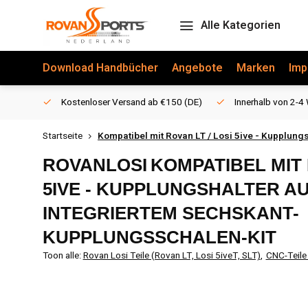
Alle Kategorien
Download Handbücher
Angebote
Marken
Imp
Kostenloser Versand ab €150 (DE)
Innerhalb von 2-4 
Startseite
Kompatibel mit Rovan LT / Losi 5ive - Kupplung
ROVANLOSI
KOMPATIBEL MIT 
5IVE - KUPPLUNGSHALTER AU
INTEGRIERTEM SECHSKANT-
KUPPLUNGSSCHALEN-KIT
Toon alle:
Rovan Losi Teile (Rovan LT, Losi 5iveT, SLT)
,
CNC-Teile