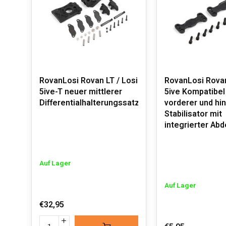
RovanLosi Rovan LT / Losi
RovanLosi Rovan
5ive-T neuer mittlerer
5ive Kompatibel
Differentialhalterungssatz
vorderer und hin
Stabilisator mit
integrierter Ab
Auf Lager
Auf Lager
€32,95