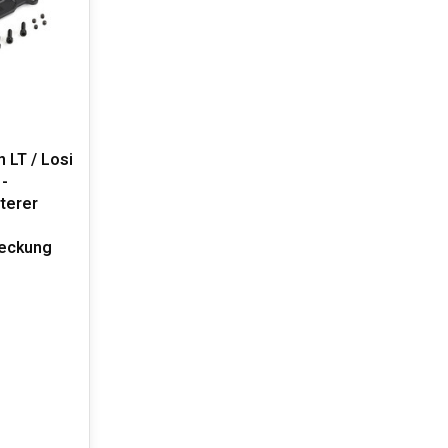
 LT / Losi
 -
terer
deckung