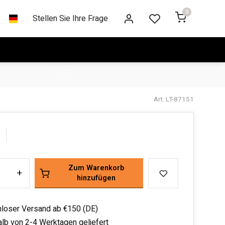
0
Stellen Sie Ihre Frage
Art: LT-87151
Zum Warenkorb
+
hinzufügen
loser Versand ab €150 (DE)
alb von 2-4 Werktagen geliefert