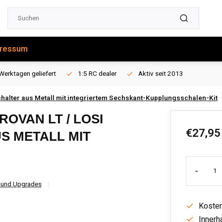
ressum
Werktagen geliefert
1:5 RC dealer
Aktiv seit 2013
shalter aus Metall mit integriertem Sechskant-Kupplungsschalen-Kit
ROVAN LT / LOSI
€27,95
S METALL MIT
-
 und Upgrades
Kosten
Innerh