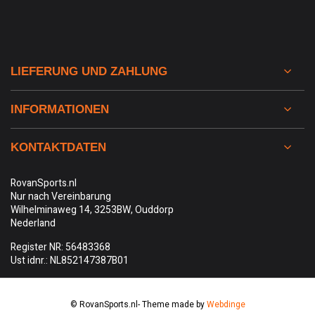
LIEFERUNG UND ZAHLUNG
INFORMATIONEN
KONTAKTDATEN
RovanSports.nl
Nur nach Vereinbarung
Wilhelminaweg 14, 3253BW, Ouddorp
Nederland
Register NR: 56483368
Ust idnr.: NL852147387B01
© RovanSports.nl
- Theme made by
Webdinge