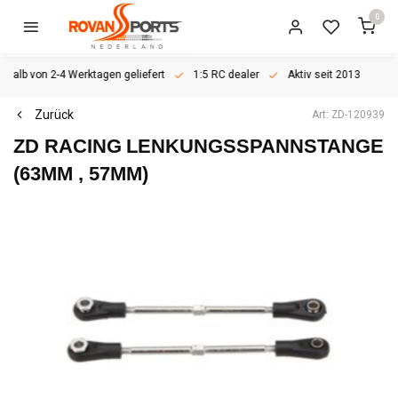
0
rhalb von 2-4 Werktagen geliefert
1:5 RC dealer
Aktiv seit 2013
Zurück
Art: ZD-120939
ZD RACING
LENKUNGSSPANNSTANGE
(63MM , 57MM)