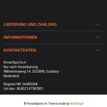
LIEFERUNG UND ZAHLUNG
INFORMATIONEN
KONTAKTDATEN
RovanSports.nl
Nur nach Vereinbarung
Wilhelminaweg 14, 3253BW, Ouddorp
Nederland
Register NR: 56483368
Ust idnr.: NL852147387B01
© RovanSports.nl
- Theme made by
Webdinge