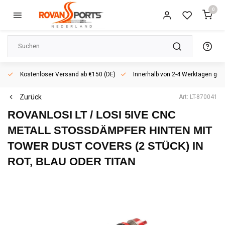
0
Kostenloser Versand ab €150 (DE)
Innerhalb von 2-4 Werktagen geli
Zurück
Art: LT-870041
ROVANLOSI
LT / LOSI 5IVE CNC
METALL STOSSDÄMPFER HINTEN MIT T
OWER DUST COVERS (2 STÜCK) IN R
OT, BLAU ODER TITAN