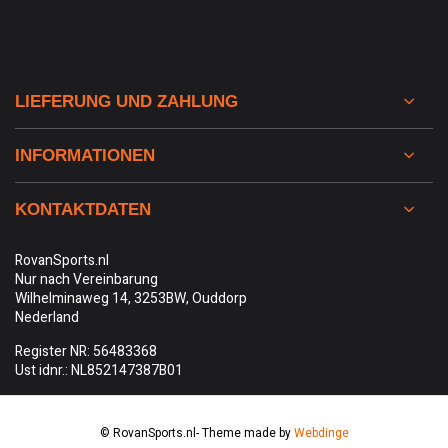
LIEFERUNG UND ZAHLUNG
INFORMATIONEN
KONTAKTDATEN
RovanSports.nl
Nur nach Vereinbarung
Wilhelminaweg 14, 3253BW, Ouddorp
Nederland
Register NR: 56483368
Ust idnr.: NL852147387B01
© RovanSports.nl
- Theme made by
Webdinge